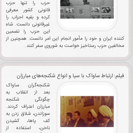
حزب را تنها حزب
قانونی کشور معرفی
کرده و بقیه احزاب را
غیرقانونی دانست. شاه
این حزب را تضمین
کننده ایران و خود را مأمور انجام این امر دانست. همچنین از
مخالفین حزب رستاخیز خواست به شوروی سفر کنند.
فیلم: ارتباط ساواک با سیا و انواع شکنجه‌های مبارزان
شکنجه‌گران ساواک
بعد از انقلاب به
چگونگی شکنجه
مبارزان اعتراف کردند.
سوزاندن، شلاق زدن به
کف پاها، کشیدن
ناخن،‌ استفاده از