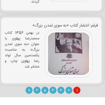
کردند.
فیلم: انتشار کتاب «به سوی تمدن بزرگ»
در بهمن 1356 کتاب
محمدرضا پهلوی با
عنوان «به سوی تمدن
بزرگ» به مناسبت
یکصدمین سال تولد
رضا پهلوی چاپ و
منتشر شد.
7
6
5
4
3
2
1