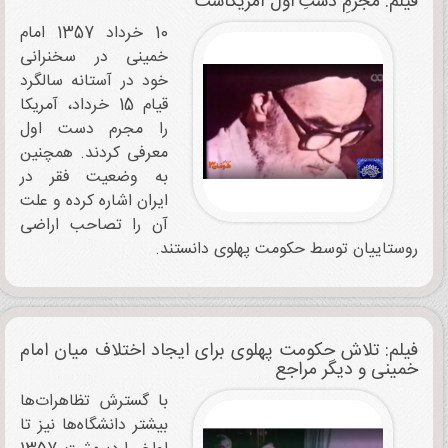
فیلم: مجرمِ دستِ اول آمریکاست
10 خرداد 1357 امام
خمینی در سخنرانی
خود در آستانه سالگرد
قیام 15 خرداد، آمریکا
را مجرم دست اول
معرفی کردند. همچنین
به وضعیت فقر در
ایران اشاره کرده و علت
آن را تصاحب اراضی
روستاییان توسط حکومت پهلوی دانستند.
فیلم: تلاش حکومت پهلوی برای ایجاد اختلاف میان امام
خمینی و دیگر مراجع
با گسترش تظاهرات‌ها
بیشتر دانشگاه‌ها نیز تا