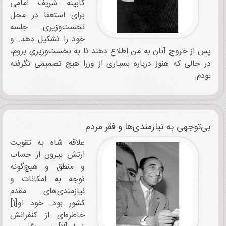
کابینه شریف امامی
برای استعفا در محل
نخست‌وزیری جلسه
خود را تشکیل دهد. و
پس از خروج آنان به من اطلاع دهند تا به نخست‌وزیری بروم،
در حالی که هنوز درباره بسیاری از وزرا هیچ تصمیمی نگرفته
بودم.
بی‌توجهی به نیازمندی‌ها و فقر مردم
علاقه شاه به تقویت
ارتش بیرون از حساب
و منطق و هیچ‌گونه
توجه به امکانات و
نیازمندی‌های مقدم
کشور بود. خود او[1]
خاطره‌ای از کنفرانش