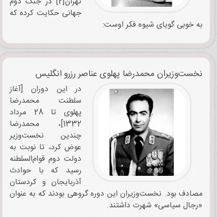
تهران[2] در جنگ دوم
جهانی حکایت کرده که
به خوبی گویای شیوه فکر اوست:
نخست‌وزیران محمدرضا پهلوی عناصر رزرو انگلیس
در این دوران [آغاز
سلطنت محمدرضا
پهلوی تا 28 مرداد
1332]، ‌محمدرضا
چندین نخست‌وزیر
عوض کرد، تا نوبت به
دولت دوم قوام‌السلطنه
رسید که با حوادث
آذربایجان و کردستان
مصادف بود. نخست‌وزیران این دوره گروهی بودند که به عنوان
«رجال سیاسی» شهرت داشتند.