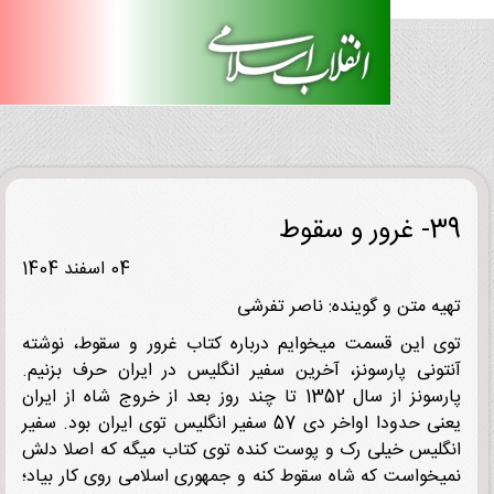
 سقوط
04 اسفند 1404
ه متن و گوینده: ناصر تفرشی
 این قسمت میخوایم درباره کتاب غرور و سقوط، نوشته
ونی پارسونز، آخرین سفیر انگلیس در ایران حرف بزنیم.
پارسونز از سال 1352 تا چند روز بعد از خروج شاه از ایران
یعنی حدودا اواخر دی 57 سفیر انگلیس توی ایران بود. سفیر
لیس خیلی رک و پوست کنده توی کتاب میگه که اصلا دلش
خواست که شاه سقوط کنه و جمهوری اسلامی روی کار بیاد؛