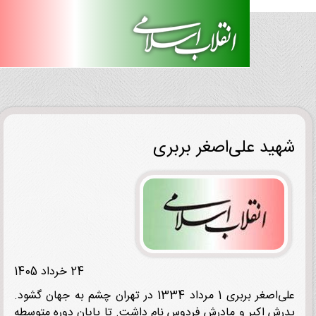
ید علی‌اصغر بربری
24 خرداد 1405
علی‌اصغر بربری 1 مرداد 1334 در تهران چشم به جهان گشود.
ش اکبر و مادرش فردوس نام داشت. تا پایان دوره متوسطه