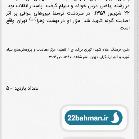
رشته ریاضی درس خواند و دیپلم گرفت. پاسدار انقلاب بود.
22 شهریور 1359، در سردشت توسط نیروهای عراقی بر اثر
(س)
بت گلوله شهید شد. مزار او در بهشت زهرا
تهران واقع
ت.
منبع: فرهنگ اعلام شهدا: تهران بزرگ، ج 1، تنظیم: مرکز مطالعات و پژوهش‌های بنیاد
و امور ایثارگران، تهران، نشر شاهد، 1397، ص 336.
تعداد بازدید: 50