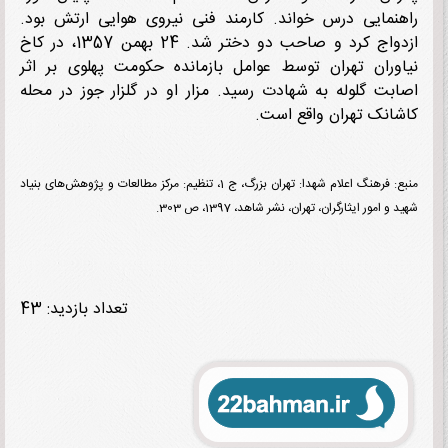
نمایی درس خواند. کارمند فنی نیروی هوایی ارتش بود.
ازدواج کرد و صاحب دو دختر شد. 24 بهمن 1357، در کاخ
وران تهران توسط عوامل بازمانده حکومت پهلوی بر اثر
بت گلوله به شهادت رسید. مزار او در گلزار جوز در محله
انک تهران واقع است.
منبع: فرهنگ اعلام شهدا: تهران بزرگ، ج 1، تنظیم: مرکز مطالعات و پژوهش‌های بنیاد
و امور ایثارگران، تهران، نشر شاهد، 1397، ص 303.
تعداد بازدید: 43