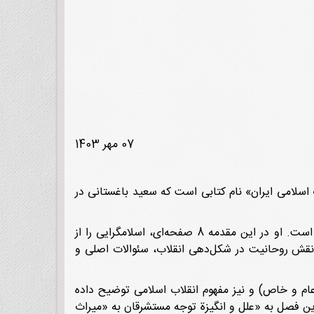
07 مهر 1403
اسلامی ایران» نام کتابی است که سعید باغستانی در
ابتدای کتاب بعد از سخن ناشران مقدمه آمده که نویسنده ضرورت، انگیزه وعلاقمندی خود را برای این پژوهش بیان کرده است. او در این مقدمه 8 صفحه‌ای، اسلامگرایی را از
 نقش روحانیت در شکل‌دهی انقلاب، سئوالات اصلی و
ام و خاص) و نیز مفهوم انقلاب اسلامی توضیح داده
 فصل به «علل و انگیزة توجه مستشرقان به «میراث