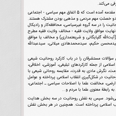
فی می‌کند.
فصل دوم «تحلیل مستشرقان از تبیین جریان‌شناسی روحانیت در انقلاب اسلامی» است که با مقدمه‌ آغاز می‌شود. در ابتدای مقدمه آمده است که 5 اتفاق مهم سیاسی - اجتماعی
 جنبش ملی کردن صنعت نفت، قیام 15 خرداد 1342 و انقلاب اسلامی؛ در دو خصلتِ مهم مردمی و مذهبی بودن مشترک هستند.
نیت را در سه گروه غیرسیاسی، محافظه‌کار و رادیکال
در نهایت موافق ولایت فقیه - مخالف ولایت فقیه مطرح
یت‌الله گلپایگانی و شریعتمداری) و مخالف یا موافق
یدمحسن حکیم، سیدمحمدهادی میلانی، سیدعبدالله
ن سؤالات مستشرقان را در باب کارکرد روحانیت شیعی
سلامی از جمله کارکردهای تبلیغی، آموزشی، اخلاقی،
ومت، نگرش مادی به قدرت، مقایسه روحانی شیعی با
حانیت در شکل‌گیری انقلاب اسلامی پرداخته و عوامل
ات ارضی، مخالفت علما با اصلاحات سیاسی ـ اجتماعی،
ه رابطة معنوی علما با مردم و...
ز می‌شود. سپس به نقش روحانیت در سه بخش هدایت
قلاب اسلامی پرداخته است. همچنین در هر بخش نقش