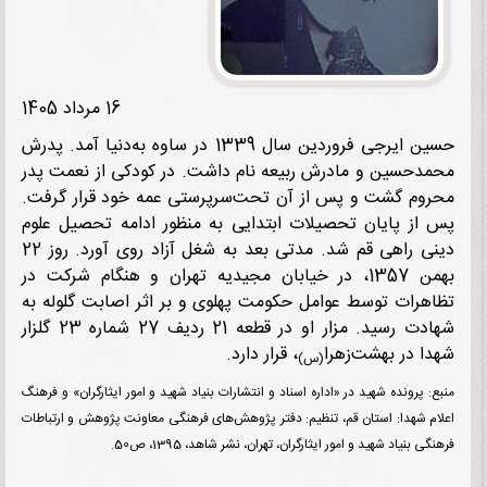
16 مرداد 1405
حسین ایرجی فروردین سال 1339 در ساوه به‌دنیا آمد. پدرش
دحسین و مادرش ربیعه نام داشت. در کودکی از نعمت پدر
وم گشت و پس از آن تحت‌سرپرستی عمه خود قرار گرفت.
از پایان تحصیلات ابتدایی به منظور ادامه تحصیل علوم
دینی راهی قم شد. مدتی بعد به شغل آزاد روی آورد. روز 22
بهمن 1357، در خیابان مجیدیه تهران و هنگام شرکت در
هرات توسط عوامل حکومت پهلوی و بر اثر اصابت گلوله به
شهادت رسید. مزار او در قطعه 21 ردیف 27 شماره 23 گلزار
ا در بهشت‌زهرا
، قرار دارد.
(س)
: پرونده شهید در «اداره اسناد و انتشارات بنیاد شهید و امور ایثارگران» و فرهنگ
م شهدا: استان قم، تنظیم: دفتر پژوهش‌های فرهنگی معاونت پژوهش و ارتباطات
ی بنیاد شهید و امور ایثارگران، تهران، نشر شاهد، 1395، ص50.