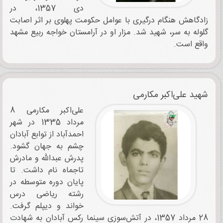
دی 1357، در
زادگاهش هنگام درگیری با عوامل حکومت پهلوی بر اثر اصابت
گلوله به سر، شهید شد. مزار او در آرامستان خواجه ربیع مشهد
واقع است.
شهید علی‌اکبر مکارمی
علی‌اکبر مکارمی 8
مرداد 1335 در شهر
احمدآباد از توابع آبادان
چشم به جهان گشود.
پدرش عبدالله و مادرش
تاجماه نام داشت. تا
پایان دوره متوسطه در
رشته ریاضی درس
خواند و دیپلم گرفت.
28 مرداد 1357، در آتش‌سوزی سینما رکس آبادان به شهادت