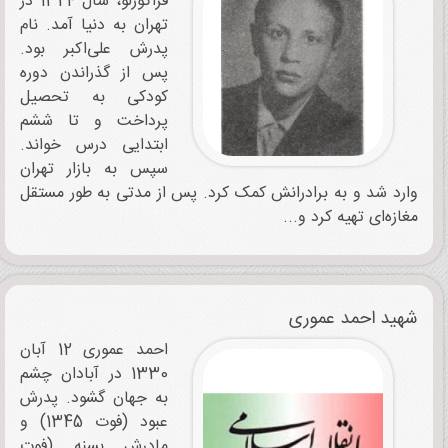
قراگوزلو، سال 1324 در
تهران به دنیا آمد. نام
پدرش علی‌اکبر بود.
پس از گذراندن دوره
کودکی به تحصیل
پرداخت و تا ششم
ابتدایی درس خواند.
سپس به بازار تهران
وارد شد و به برادرانش کمک کرد. پس از مدتی به طور مستقل
مغازه‌ای تهیه کرد و...
شهید احمد عموری
احمد عموری 12 آبان
1330 در آبادان چشم
به جهان گشود. پدرش
عبود (فوت 1345) و
مادرش بسنه (فوت