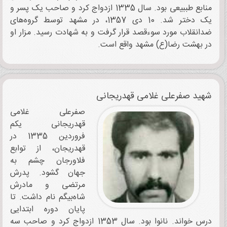
منابع طببیعی بود. سال 1335 ازدواج کرد و صاحب یک پسر و
یک دختر شد. 10 دی 1357، در مشهد توسط گروه‌های
ضدانقلاب مورد سوءقصد قرار گرفت و به شهادت رسید. مزار او
در بهشت رضا(ع) مشهد واقع است.
شهید صفرعلی غلامی ‌قهدریجانی
صفرعلی غلامی
‌قهدریجانی یکم
فروردین 1335 در
قهدریجان، از توابع
فلاورجان چشم به
جهان گشود. پدرش
مرتضی و مادرش
شاه‌بیگم نام داشت. تا
پایان دوره ابتدایی
درس خواند. نانوا بود. سال 1353 ازدواج کرد و صاحب سه