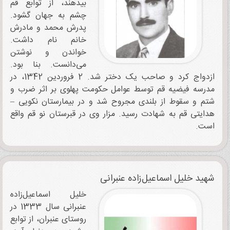
بیدهند، از توابع قم
چشم به جهان گشود.
پدرش محمد و مادرش
خانم نام داشت.
خواندن و نوشتن
می‌دانست. بنا بود.
ازدواج کرد و صاحب یک دختر شد. 2 فروردین 1342، در
مدرسه فیضیه قم توسط عوامل حکومت پهلوی بر اثر ضرب و
شتم و سقوط از بلندی مجروح شد و در بیمارستان نکویی –
هدایتی قم به شهادت رسید. مزار وی در قبرستان نو قم واقع
است.
شهید خلیل اسماعیل‌زاده عنبرانی
خلیل اسماعیل‌زاده
عنبرانی سال 1333 در
روستای عنبران، از توابع