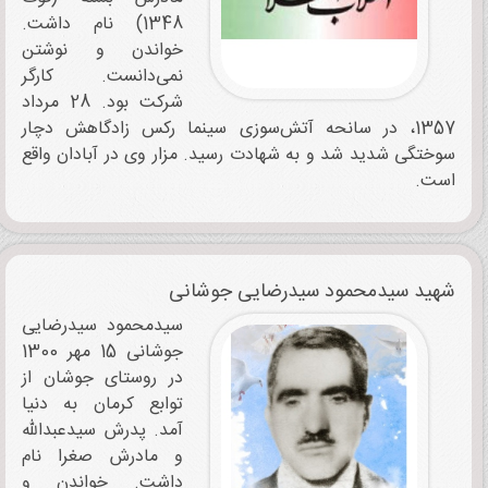
1348) نام داشت.
خواندن و نوشتن
نمی‌دانست. کارگر
شرکت بود. 28 مرداد
1357، در سانحه آتش‌سوزی سینما رکس زادگاهش دچار
سوختگی شدید شد و به شهادت رسید. مزار وی در آبادان واقع
است.
شهید سیدمحمود سیدرضایی جوشانی
سیدمحمود سیدرضایی
جوشانی 15 مهر 1300
در روستای جوشان از
توابع کرمان به دنیا
آمد. پدرش سیدعبدالله
و مادرش صغرا نام
داشت. خواندن و