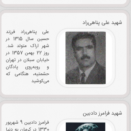
شهید علی پناهی‌راد
علی پناهی‌راد فرزند
حسین سال 1315 در
شهر اراک متولد شد.
روز 22 بهمن 1357 در
خیابان سبلان در تهران
و روبه‌روی پادگان
حشمتیه، هنگامی که
می‌کوشید
شهید فرامرز دادبین
فرامرز دادبین 9 شهریور
1330 در کرمان به دنیا