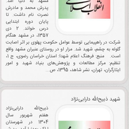
مشهد به دنیا آمد.
پدرش محمد و مادرش
نصرت نام داشت. تا
پایان دوره ابتدایی
درس خواند. 2 دی
1357، در مشهد هنگام
شرکت در راهپیمایی توسط عوامل حکومت پهلوی بر اثر اصابت
گلوله به چشم، شهید شد. مزار او در روستای عنبران مشهد واقع
است. منبع: فرهنگ اعلام شهدا: استان خراسان رضوی، ج 1،
تنظیم: مرکز مطالعات و پژوهش‌های بنیاد شهید و امور
ایثارگران، تهران، نشر شاهد، 1395، ص...
شهید ذبیح‌الله دارابی‌نژاد
ذبیح‌الله دارابی‌نژاد
هفتم شهریور سال
1304 در شهرستان