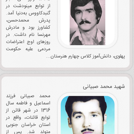
از توابع مینودشت در
گنبدکاووس به‌دنیا آمد.
پدرش محمدحسن،
کشاورز بود و مادرش
مهرنسا نام داشت. در
روزهای اوج اعتراضات
مردمی علیه حکومت
پهلوی، دانش‌آموز کلاس چهارم هنرستان...
شهید محمد صبیانی
محمد صبیانی فرزند
اسماعیل و فاطمه سال
1316 در شهر قائن از
توابع قائنات، واقع در
استان خراسان جنوبی
متولد شد. پس از