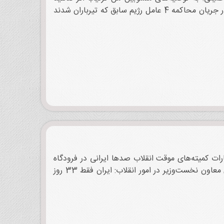
کمونیست‌ها هم اگر بخواهند برای ملت کار کنند باید به جمهوری اسلامی رأی دهند توطئه قدغن ـ خیانت قدغن ـ رأی آزاد در جریان محاکمه 4 عامل رژیم سابق که تیرباران شدند
ات کمیته‌های موقت انقلاب صدها ایرانی در فرودگاه
لندن بازداشت شدند اظهارات سخنگوی دولت ورالف شانمن عضو حقوق بشر درباره اسامی اعضای شورای انقلاب دکتر یزدی معاون نخست‌وزیر در امور انقلاب: ایران فقط 33 روز