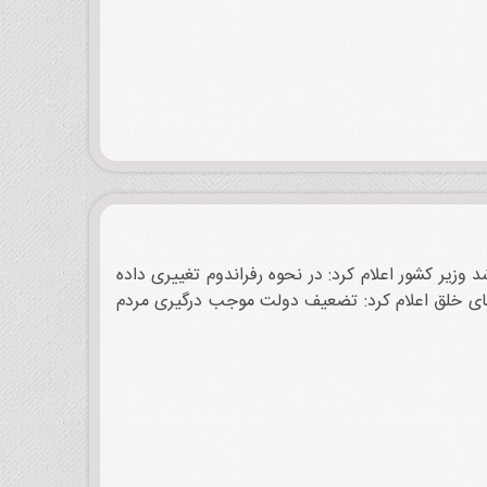
 وزیر کشور اعلام کرد: در نحوه رفراندوم تغییری داده
مرد شماره 2 «ساواک» بدام افتاد سخنگوی چریکهای خلق اعلام کرد: تضعیف دولت موجب درگیری مردم