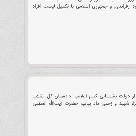
ه: رفراندوم و جمهوری اسلامی با تکمیل لیست افراد
از دولت پشتیبانی کنیم اعلامیه دادستان کل انقلاب
ی کشور منحل شد قطب‌زاده در اجتماع عظیم طرفداران جمهوری و حجاب اسلامی اعلام کرد: انقلاب ایران 160 هزار شهید و زخمی داد بیانیه حضرت آیت‌الله العظمی