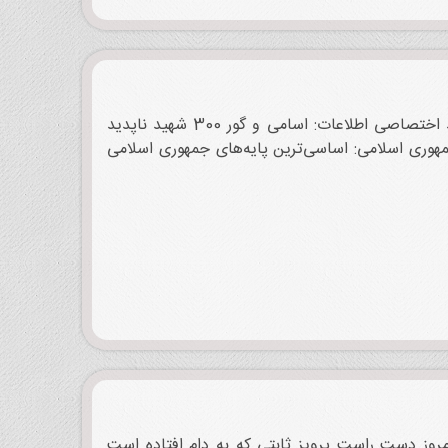
روزنامه اطلاعات: با حمله به مراکز حساس اشغال ستاد ژاندارمری و رادیو تلویزیون: سنندج صحنه نبرد شدید مسلحانه شد اختصاصی اطلاعات: اسامی و گور 300 شهید ناپدید
جمهوری اسلامی: اساسی‌ترین پایه‌های جمهوری اسلامی
مروز دست راست پرویز ثابتی که به دام افتاده است