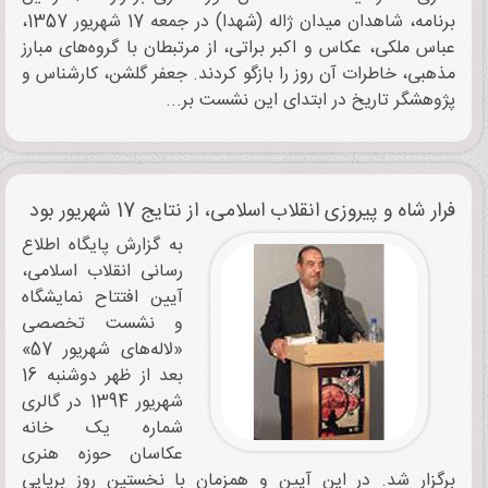
برنامه، شاهدان میدان ژاله (شهدا) در جمعه 17 شهریور 1357،
عباس ملکی، عکاس و اکبر براتی،‌ از مرتبطان با گروه‌های مبارز
مذهبی، خاطرات آن روز را بازگو کردند. جعفر گلشن، کارشناس و
پژوهشگر تاریخ در ابتدای این نشست بر...
فرار شاه و پیروزی انقلاب اسلامی، از نتایج 17 شهریور بود
به گزارش پایگاه اطلاع
رسانی انقلاب اسلامی،
آیین افتتاح نمایشگاه
و نشست تخصصی
«لاله‌های شهریور 57»
بعد از ظهر دوشنبه 16
شهریور 1394 در گالری
شماره یک خانه
عکاسان حوزه هنری
برگزار شد. در این آیین و همزمان با نخستین روز برپایی