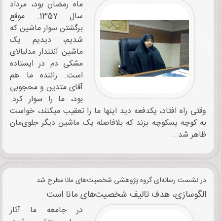
ماه رمضان بود، مرداد
سال 1357. موقع
برگشتن سوار ماشین که
شدیم، دیدیم یک
ماشین آنتن‎دار مدل‎بالای
مشکی دم در ایستاده
است. راننده ما هم
آقای متدین و محجوبی
بود، ما را سوار کرد.
وقتی راه افتاد، یک‎دفعه دید اینها ما را تعقیب می‎کنند، خواست
به کوچه پس‎کوچه بزند که بلافاصله یک ماشین دیگر جلوی‌مان
ظاهر شد...
در نشست رسانه‌ای گروه پژوهشی شخصیت‌های مانا مطرح شد
الگوسازی، هدف تالیف شخصیت‌های مانا است
در جامعه ما آثار