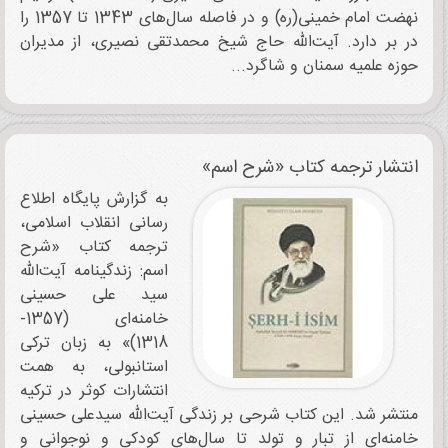
نهضت امام خمینی(ره) و در فاصله سال‌های 1343 تا 1357 را
در بر دارد.‬ آیت‌الله حاج شیخ محمدتقی نصیری، از مدیران
حوزه علمیه سمنان و شاگرد...
انتشار ترجمه کتاب «شرح اسم»
به گزارش پایگاه اطلاع
رسانی انقلاب اسلامی،
ترجمه کتاب «شرح
اسم: زندگینامه آیت‌الله
سید علی حسینی
خامنه‌ای (1357-
1318)» به زبان تركی
استانبولی، به همت
انتشارات كوثر در تركیه
منتشر شد. این کتاب شرحی بر زندگی آیت‌الله سیدعلی حسینی
خامنه‌ای از تبار و تولد تا سال‌های كودكی و نوجوانی و