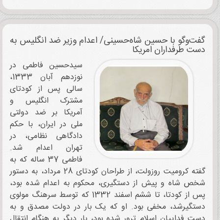
گفت‌وگو با حسین شاه‌حسینی/ اعدام وزیر ضد انگلیس به
دست طرفداران امریکا
سیدحسین فاطمی در
نوزدهم آبان 1333،
سالی پس از کودتای
مشترک انگلیس و
آمریکا بر ضد دولتی
ملی در ایران، با حکم
دادگاهی نظامی، در
تهران اعدام شد.
فاطمی 37 ساله که به
گفته کرومیت روزولت، از طراحان کودتای 28 مرداد، به دستور
شخص شاه و پیش از دستگیری، محکوم به اعدام شده ‌بود،
پس‌ از کودتا، تا ششم اسفند 1332 که توسط سرهنگ مولوی
دستگیرشد، مخفی بود. او که یک بار در دولت مصدق و به
دست فداییان اسلام ترور شده‌ بود، بار دیگر به هنگام انتقال