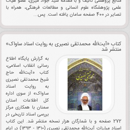
منابع پژوهشی تألیف و با مقدمه سید جواد میری، عضو هیأت
علمی پژوهشگاه علوم انسانی و مطالعات فرهنگی، همراه با
تصایر در 400 صفحه سامان یافته است. پس...
کتاب «آیت‌الله محمدتقی نصیری به روایت اسناد ساواک»
منتشر شد
به گزارش پایگاه اطلاع
رسانی انقلاب اسلامی،
کتاب «آیت‌الله حاج
شیخ محمدتقی نصیری
به روایت اسناد
ساواک» از سوی اداره
کل اطلاعات استان
سمنان با همکاری مرکز
بررسی اسناد تاریخی در
‫272 صفحه و با شمارگان هزار نسخه منتشر شد.‬ این کتاب
اسناد مبارزات آیت‌الله محمدتقی نصیری (‏‫۱۳۱۰ -‏‬ ۱۳۹۳) در ایام