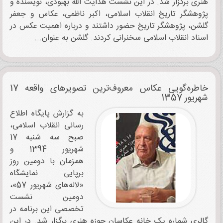
هنری برگزار شد. در این نشست هدایت الله بهبودی، نویسنده و
پژوهشگر تاریخ انقلاب اسلامی، اکبر ناظمی، عکاس ‌و جعفر
گلشن، پژوهشگر تاریخ حضور داشتند و درباره اهمیت عکس در
اسناد انقلاب اسلامی‌ سخنرانی کردند. گلشن به عنوان...
خاطره‌گویی عکاس معروف‌ترین تصویرهای واقعه 17
شهریور 1357
به گزارش پایگاه اطلاع
رسانی انقلاب اسلامی،
صبح سه شنبه 17
شهریور 1394 و
همزمان با دومین روز
برپایی نمایشگاه
«لاله‌های شهریور 57»،
دومین نشست
تخصصی این برنامه در
گالری شماره یک خانه عکاسان حوزه هنری برگزار شد. در این